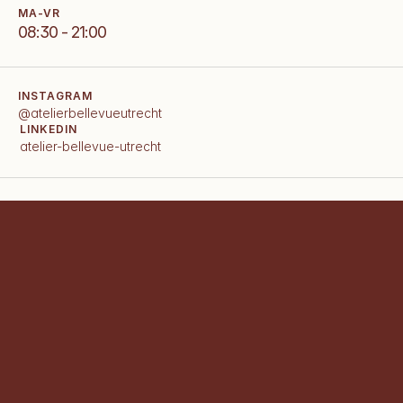
MA-VR
08:30 - 21:00
INSTAGRAM
@atelierbellevueutrecht
LINKEDIN
atelier-bellevue-utrecht
Welke soorten evenementen kan 