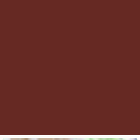
het openbaar vervoer?
Welke apparaten en AV hebben 
jullie?
Kan ik een kamer boeken zonder 
de boekingswidget te gebruiken?
Is het mogelijk om in het weekend 
te boeken?